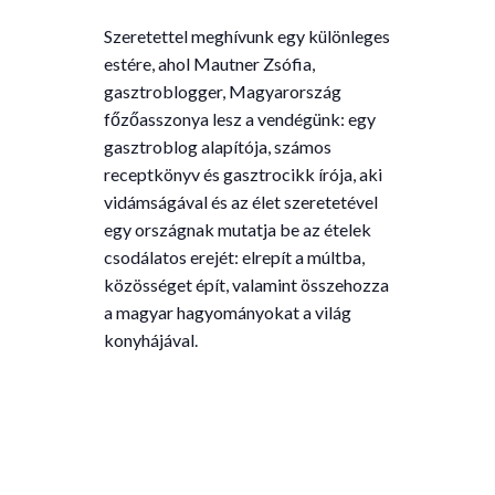
Szeretettel meghívunk egy különleges
estére, ahol Mautner Zsófia,
gasztroblogger, Magyarország
főzőasszonya lesz a vendégünk: egy
gasztroblog alapítója, számos
receptkönyv és gasztrocikk írója, aki
vidámságával és az élet szeretetével
egy országnak mutatja be az ételek
csodálatos erejét: elrepít a múltba,
közösséget épít, valamint összehozza
a magyar hagyományokat a világ
konyhájával.