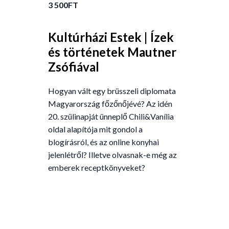
3 500FT
Kultúrházi Estek | Ízek
és történetek Mautner
Zsófiával
Hogyan vált egy brüsszeli diplomata
Magyarország főzőnőjévé? Az idén
20. szülinapját ünneplő Chili&Vanília
oldal alapítója mit gondol a
blogírásról, és az online konyhai
jelenlétről? Illetve olvasnak-e még az
emberek receptkönyveket?