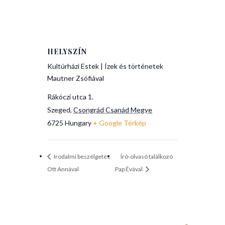
HELYSZÍN
Kultúrházi Estek | Ízek és történetek
Mautner Zsófiával
Rákóczi utca 1.
Szeged
,
Csongrád Csanád Megye
6725
Hungary
+ Google Térkép
Irodalmi beszélgetés
Író-olvasó találkozó
Ott Annával
Pap Évával