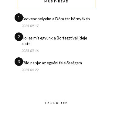
MUST-READ
1
Kedvenc helyeim a Dóm tér környékén
2025-09-17
2
Hol és mit együnk a Borfesztivál ideje
alatt
2025-05-16
3
Föld napja: az egyéni felelősségem
2025-04-22
IRODALOM