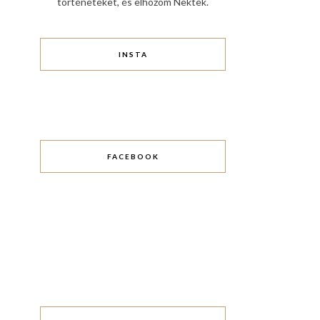
történeteket, és elhozom Nektek.
INSTA
FACEBOOK