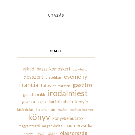
UTAZÁS
CIMKE
ajánló
bazsalikomoskert
csokitorta
esemény
desszert
dietetikus
francia
gasztro
futás
félmaraton
irodalmiest
gasztrocikk
karikókatalin
kenyér
japánest
kapca
kirándulás
kortársjapán
kovász
kovászoskenyér
könyv
könyvbemutató
mautnerzsófia
magyarszerző
magánkiadás
olaszország
nyár
olasz
noszvaj