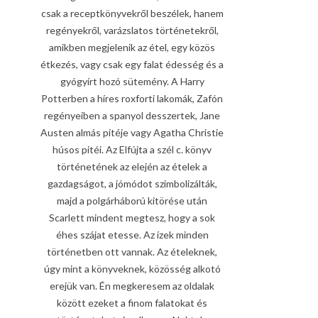
csak a receptkönyvekről beszélek, hanem
regényekről, varázslatos történetekről,
amikben megjelenik az étel, egy közös
étkezés, vagy csak egy falat édesség és a
gyógyírt hozó sütemény. A Harry
Potterben a híres roxforti lakomák, Zafón
regényeiben a spanyol desszertek, Jane
Austen almás pitéje vagy Agatha Christie
húsos pitéi. Az Elfújta a szél c. könyv
történetének az elején az ételek a
gazdagságot, a jómódot szimbolizálták,
majd a polgárháború kitörése után
Scarlett mindent megtesz, hogy a sok
éhes szájat etesse. Az ízek minden
történetben ott vannak. Az ételeknek,
úgy mint a könyveknek, közösség alkotó
erejük van. Én megkeresem az oldalak
között ezeket a finom falatokat és