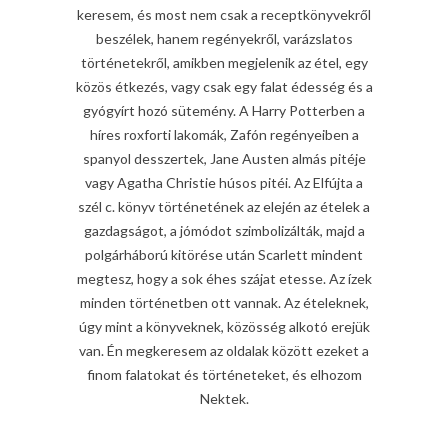
keresem, és most nem csak a receptkönyvekről
beszélek, hanem regényekről, varázslatos
történetekről, amikben megjelenik az étel, egy
közös étkezés, vagy csak egy falat édesség és a
gyógyírt hozó sütemény. A Harry Potterben a
híres roxforti lakomák, Zafón regényeiben a
spanyol desszertek, Jane Austen almás pitéje
vagy Agatha Christie húsos pitéi. Az Elfújta a
szél c. könyv történetének az elején az ételek a
gazdagságot, a jómódot szimbolizálták, majd a
polgárháború kitörése után Scarlett mindent
megtesz, hogy a sok éhes szájat etesse. Az ízek
minden történetben ott vannak. Az ételeknek,
úgy mint a könyveknek, közösség alkotó erejük
van. Én megkeresem az oldalak között ezeket a
finom falatokat és történeteket, és elhozom
Nektek.