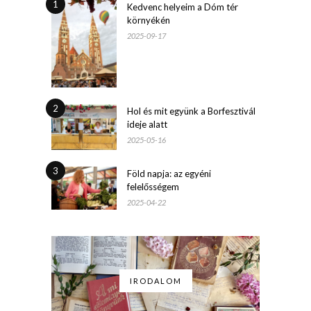
1
Kedvenc helyeim a Dóm tér
környékén
2025-09-17
2
Hol és mit együnk a Borfesztivál
ideje alatt
2025-05-16
3
Föld napja: az egyéni
felelősségem
2025-04-22
IRODALOM