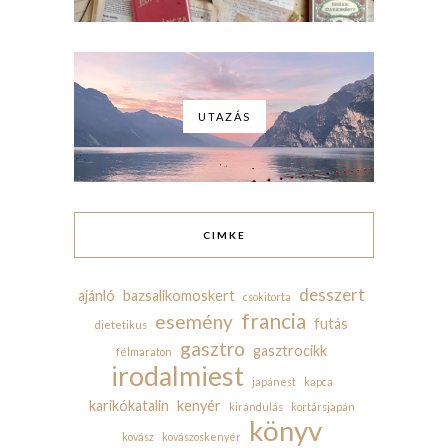
UTAZÁS
CIMKE
desszert
ajánló
bazsalikomoskert
csokitorta
francia
esemény
futás
dietetikus
gasztro
gasztrocikk
félmaraton
irodalmiest
japánest
kapca
karikókatalin
kenyér
kirándulás
kortársjapán
könyv
kovász
kovászoskenyér