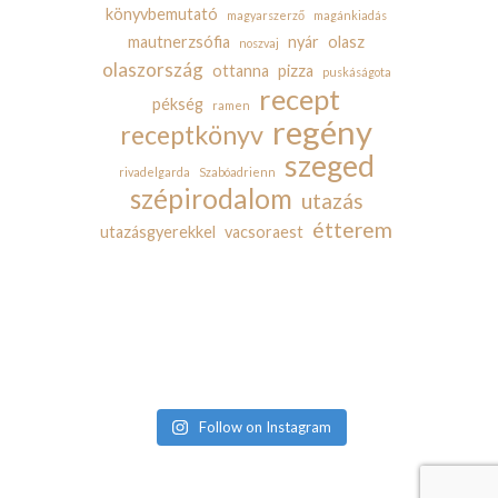
könyvbemutató
magyarszerző
magánkiadás
mautnerzsófia
nyár
olasz
noszvaj
olaszország
ottanna
pizza
puskáságota
recept
pékség
ramen
regény
receptkönyv
szeged
rivadelgarda
Szabóadrienn
szépirodalom
utazás
étterem
utazásgyerekkel
vacsoraest
Follow on Instagram