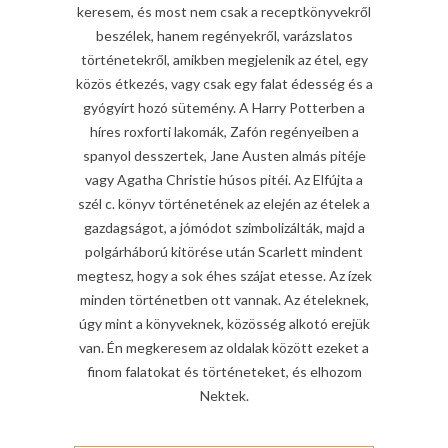
keresem, és most nem csak a receptkönyvekről
beszélek, hanem regényekről, varázslatos
történetekről, amikben megjelenik az étel, egy
közös étkezés, vagy csak egy falat édesség és a
gyógyírt hozó sütemény. A Harry Potterben a
híres roxforti lakomák, Zafón regényeiben a
spanyol desszertek, Jane Austen almás pitéje
vagy Agatha Christie húsos pitéi. Az Elfújta a
szél c. könyv történetének az elején az ételek a
gazdagságot, a jómódot szimbolizálták, majd a
polgárháború kitörése után Scarlett mindent
megtesz, hogy a sok éhes szájat etesse. Az ízek
minden történetben ott vannak. Az ételeknek,
úgy mint a könyveknek, közösség alkotó erejük
van. Én megkeresem az oldalak között ezeket a
finom falatokat és történeteket, és elhozom
Nektek.