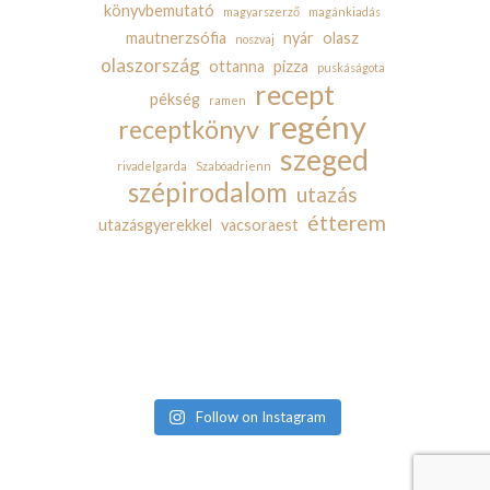
könyvbemutató
magyarszerző
magánkiadás
mautnerzsófia
nyár
olasz
noszvaj
olaszország
ottanna
pizza
puskáságota
recept
pékség
ramen
regény
receptkönyv
szeged
rivadelgarda
Szabóadrienn
szépirodalom
utazás
étterem
utazásgyerekkel
vacsoraest
Follow on Instagram