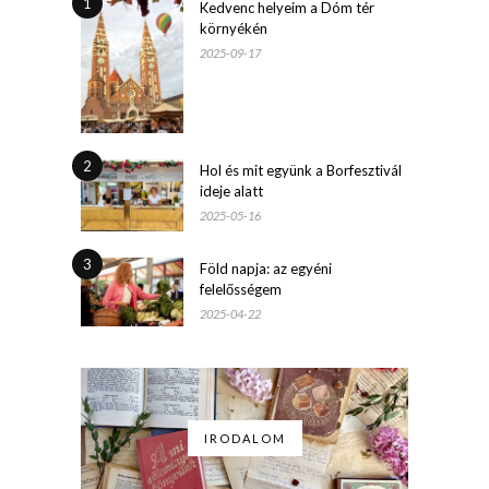
1
Kedvenc helyeim a Dóm tér
környékén
2025-09-17
2
Hol és mit együnk a Borfesztivál
ideje alatt
2025-05-16
3
Föld napja: az egyéni
felelősségem
2025-04-22
IRODALOM