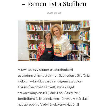
– Ramen Est a Stefiben
2025-03-18
A tavaszt egy szuper gasztroirodalmi
eseménnyel nyitottuk meg Szegeden a Stefánia
Fiókkönyvtár-klubban: vendégem Szabolcs-
Gyuris Éva privát séf volt, akinek saját
szakácskönyvén túl (Fánki Főő; Ázsiai ízek)
fordítóként is jelennek meg könyvei. A márciusi
nap apropója a Vadvirágok könyvkiadónál