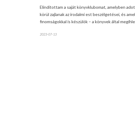
Elindítottam a saját könyvklubomat, amelyben ado
körül zajlanak az irodalmi est beszélgetései, és ame
finomságokkal is készülök – a könyvek által megihl
2023-07-13