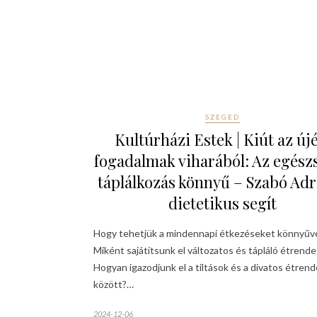
SZEGED
Kultúrházi Estek | Kiút az új
fogadalmak viharából: Az egész
táplálkozás könnyű – Szabó Ad
dietetikus segít
Hogy tehetjük a mindennapi étkezéseket könnyűv
Miként sajátítsunk el változatos és tápláló étrende
Hogyan igazodjunk el a tiltások és a divatos étren
között?…
2024-12-06