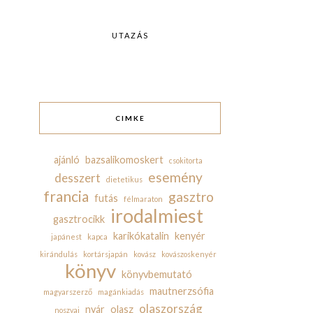
UTAZÁS
CIMKE
ajánló
bazsalikomoskert
csokitorta
esemény
desszert
dietetikus
francia
gasztro
futás
félmaraton
irodalmiest
gasztrocikk
karikókatalin
kenyér
japánest
kapca
kirándulás
kortársjapán
kovász
kovászoskenyér
könyv
könyvbemutató
mautnerzsófia
magyarszerző
magánkiadás
olaszország
nyár
olasz
noszvaj