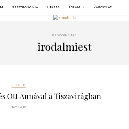
OM
GASZTRONÓMIA
UTAZÁS
RÓLAM
KAPCSOLAT
BROWSING TAG
irodalmiest
SZEGED
és Ott Annával a Tiszavirágban
2025-03-05