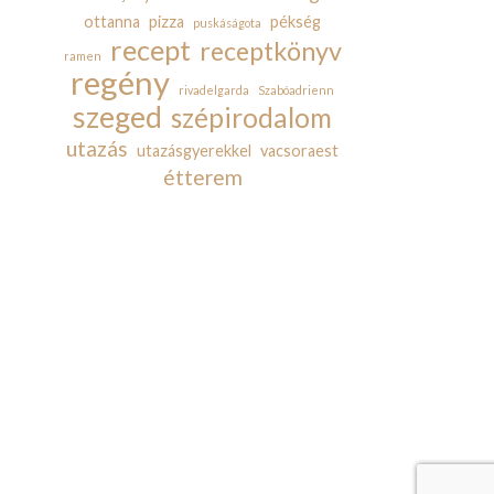
ottanna
pizza
pékség
puskáságota
recept
receptkönyv
ramen
regény
rivadelgarda
Szabóadrienn
szeged
szépirodalom
utazás
utazásgyerekkel
vacsoraest
étterem