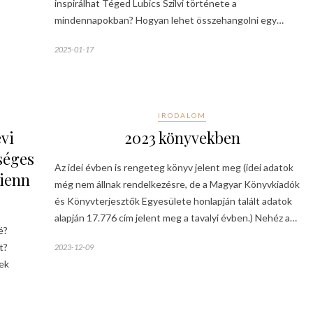
inspirálhat Téged Lubics Szilvi története a
mindennapokban? Hogyan lehet összehangolni egy…
2025-01-17
IRODALOM
évi
2023 könyvekben
séges
Az idei évben is rengeteg könyv jelent meg (idei adatok
rienn
még nem állnak rendelkezésre, de a Magyar Könyvkiadók
és Könyvterjesztők Egyesülete honlapján talált adatok
alapján 17.776 cím jelent meg a tavalyi évben.) Nehéz a…
é?
t?
2023-12-09
dek