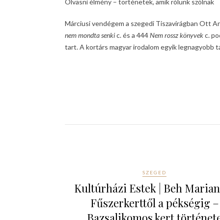
Olvasni élmény – történetek, amik rólunk szólnak
Márciusi vendégem a szegedi Tiszavirágban Ott An
nem mondta senki
c. és a 444
Nem rossz könyvek
c. po
tart. A kortárs magyar irodalom egyik legnagyobb t
SZEGED
Kultúrházi Estek | Beh Marian
Fűszerkerttől a pékségig –
Bazsalikomos kert történet