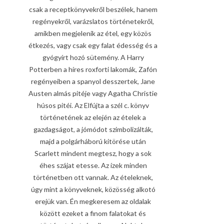
csak a receptkönyvekről beszélek, hanem
regényekről, varázslatos történetekről,
amikben megjelenik az étel, egy közös
étkezés, vagy csak egy falat édesség és a
gyógyírt hozó sütemény. A Harry
Potterben a híres roxforti lakomák, Zafón
regényeiben a spanyol desszertek, Jane
Austen almás pitéje vagy Agatha Christie
húsos pitéi. Az Elfújta a szél c. könyv
történetének az elején az ételek a
gazdagságot, a jómódot szimbolizálták,
majd a polgárháború kitörése után
Scarlett mindent megtesz, hogy a sok
éhes szájat etesse. Az ízek minden
történetben ott vannak. Az ételeknek,
úgy mint a könyveknek, közösség alkotó
erejük van. Én megkeresem az oldalak
között ezeket a finom falatokat és