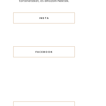
történeteket, és elhozom Nektek.
INSTA
FACEBOOK