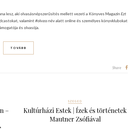
na lesz, aki olvasásnépszerűsítés mellett vezeti a Könyves Magazin
Ezt
dcastokat, valamint
#olvass
név alatt online és személyes könyvklubokat
ámogatója és olvasója.
TOVÁBB
Share
SZEGED
n –
Kultúrházi Estek | Ízek és történetek
Mautner Zsófiával
e