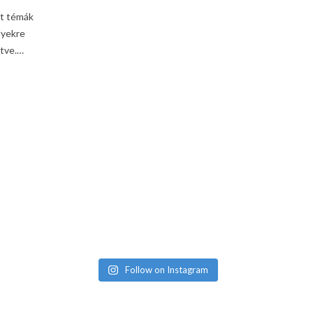
tt témák
lyekre
etve.…
Follow on Instagram