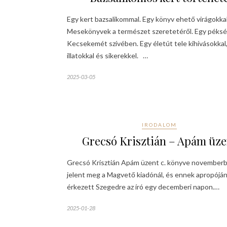
Egy kert bazsalikommal. Egy könyv ehető virágokkal
Mesekönyvek a természet szeretetéről. Egy péks
Kecsekemét szívében. Egy életút tele kihívásokkal
illatokkal és sikerekkel. …
2025-03-05
IRODALOM
Grecsó Krisztián – Apám üze
Grecsó Krisztián Apám üzent c. könyve november
jelent meg a Magvető kiadónál, és ennek apropójá
érkezett Szegedre az író egy decemberi napon.…
2025-01-28