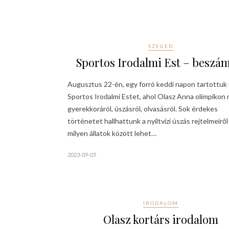
SZEGED
Sportos Irodalmi Est – beszá
Augusztus 22-én, egy forró keddi napon tartottuk
Sportos Irodalmi Estet, ahol Olasz Anna olimpikon
gyerekkoráról, úszásról, olvasásról. Sok érdekes
történetet hallhattunk a nyíltvízi úszás rejtelmeiről -
milyen állatok között lehet…
2023-09-05
IRODALOM
Olasz kortárs irodalom