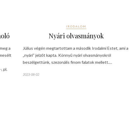
IRODALOM
moló
Nyári olvasmányok
 meg a
Július végén megtartottam a második Irodalmi Estet, ami a
 mesélt
„nyári” jelzőt kapta. Könnyű nyári olvasmányokról
beszélgettünk, szezonális finom falatok mellett.…
, pl.
2023-08-02