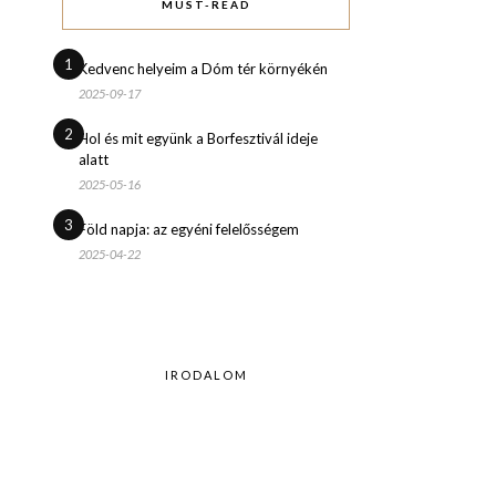
MUST-READ
1
Kedvenc helyeim a Dóm tér környékén
2025-09-17
2
Hol és mit együnk a Borfesztivál ideje
alatt
2025-05-16
3
Föld napja: az egyéni felelősségem
2025-04-22
IRODALOM