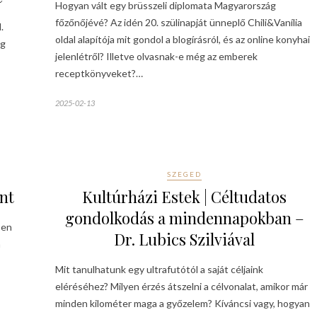
Hogyan vált egy brüsszeli diplomata Magyarország
főzőnőjévé? Az idén 20. szülinapját ünneplő Chili&Vanília
.
oldal alapítója mit gondol a blogírásról, és az online konyhai
ég
jelenlétről? Illetve olvasnak-e még az emberek
,
receptkönyveket?…
2025-02-13
SZEGED
nt
Kultúrházi Estek | Céltudatos
gondolkodás a mindennapokban –
ben
Dr. Lubics Szilviával
n
Mit tanulhatunk egy ultrafutótól a saját céljaink
eléréséhez? Milyen érzés átszelni a célvonalat, amikor már
minden kilométer maga a győzelem? Kíváncsi vagy, hogyan