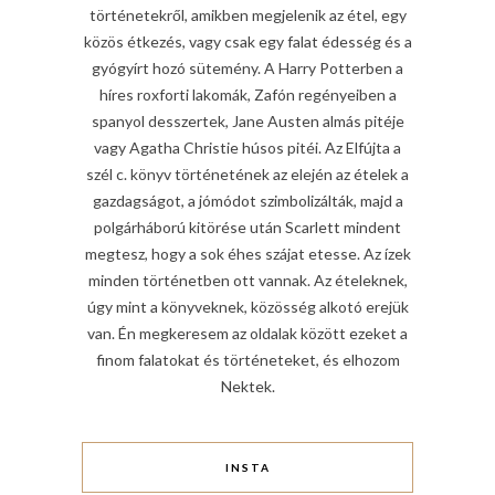
történetekről, amikben megjelenik az étel, egy
közös étkezés, vagy csak egy falat édesség és a
gyógyírt hozó sütemény. A Harry Potterben a
híres roxforti lakomák, Zafón regényeiben a
spanyol desszertek, Jane Austen almás pitéje
vagy Agatha Christie húsos pitéi. Az Elfújta a
szél c. könyv történetének az elején az ételek a
gazdagságot, a jómódot szimbolizálták, majd a
polgárháború kitörése után Scarlett mindent
megtesz, hogy a sok éhes szájat etesse. Az ízek
minden történetben ott vannak. Az ételeknek,
úgy mint a könyveknek, közösség alkotó erejük
van. Én megkeresem az oldalak között ezeket a
finom falatokat és történeteket, és elhozom
Nektek.
INSTA