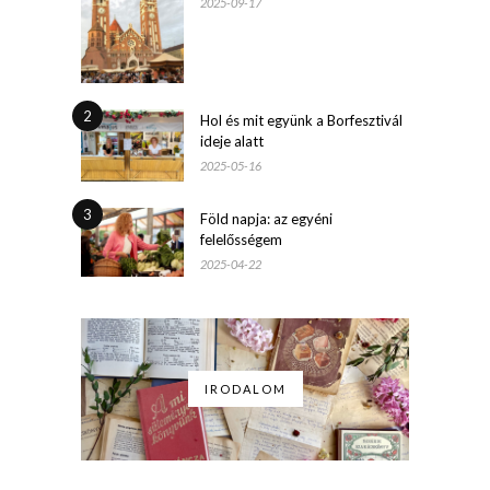
2025-09-17
2
Hol és mit együnk a Borfesztivál
ideje alatt
2025-05-16
3
Föld napja: az egyéni
felelősségem
2025-04-22
IRODALOM