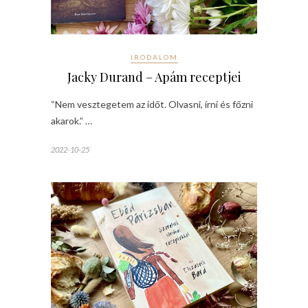
IRODALOM
Jacky Durand – Apám receptjei
“Nem vesztegetem az időt. Olvasni, írni és főzni
akarok.” …
2022-10-25