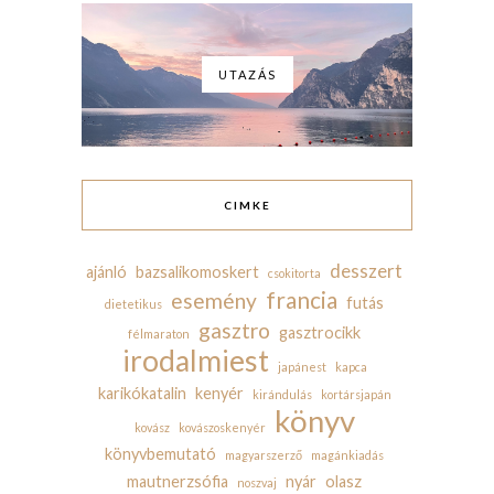
UTAZÁS
CIMKE
desszert
ajánló
bazsalikomoskert
csokitorta
francia
esemény
futás
dietetikus
gasztro
gasztrocikk
félmaraton
irodalmiest
japánest
kapca
karikókatalin
kenyér
kirándulás
kortársjapán
könyv
kovász
kovászoskenyér
könyvbemutató
magyarszerző
magánkiadás
mautnerzsófia
nyár
olasz
noszvaj