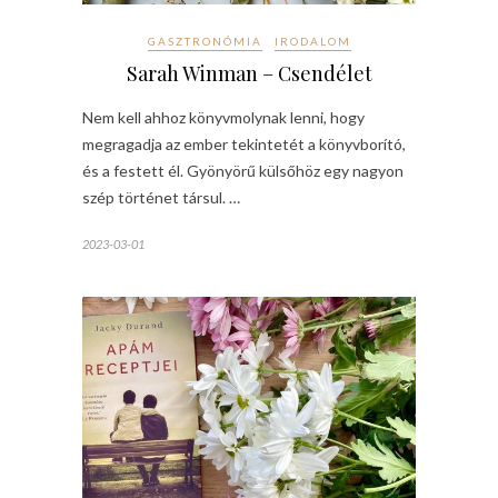
GASZTRONÓMIA
IRODALOM
Sarah Winman – Csendélet
Nem kell ahhoz könyvmolynak lenni, hogy
megragadja az ember tekintetét a könyvborító,
és a festett él. Gyönyörű külsőhöz egy nagyon
szép történet társul. …
2023-03-01