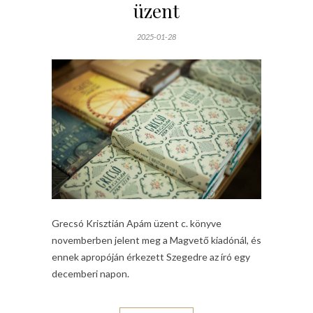
üzent
2025-01-28
Grecsó Krisztián Apám üzent c. könyve
novemberben jelent meg a Magvető kiadónál, és
ennek apropóján érkezett Szegedre az író egy
decemberi napon.