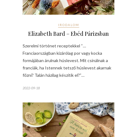
IRODALOM
Elizabeth Bard – Ebéd Párizsban
Szerelmi történet receptekkel “…
Franciaországban kizárólag por vagy kocka
formájában árulnak húslevest. Mit csinálnak a
franciák, ha Istennek tetsző húslevest akarnak
főzni? Talán házilag készítik el?”…
2022-09-18