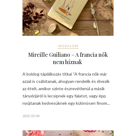
IRODALOM
Mireille Guiliano – A francia nők
nem híznak
A boldog táplálkozás titkai “A francia nők már
azzal is csábítanak, ahogyan rendelik és élvezik
az ételt, amikor szinte észrevétlenül a másik
tányérjáról is lecsípnek egy falatot, vagy épp
nyújtanak kedvesüknek egy különösen finom…
2022-05-04