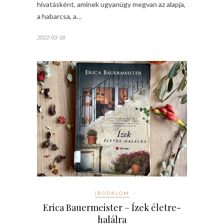
hivatásként, aminek ugyanúgy megvan az alapja,
a habarcsa, a…
2022-03-18
IRODALOM
Erica Bauermeister – Ízek életre-
halálra