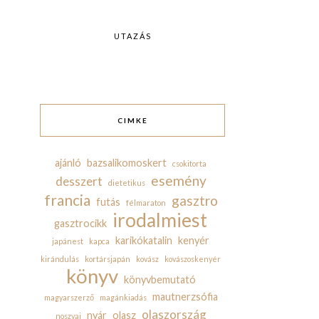
UTAZÁS
CIMKE
ajánló
bazsalikomoskert
csokitorta
esemény
desszert
dietetikus
francia
gasztro
futás
félmaraton
irodalmiest
gasztrocikk
karikókatalin
kenyér
japánest
kapca
kirándulás
kortársjapán
kovász
kovászoskenyér
könyv
könyvbemutató
mautnerzsófia
magyarszerző
magánkiadás
olaszország
nyár
olasz
noszvaj