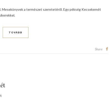
kal. Mesekönyvek a természet szeretetéről. Egy pékség Kecsekemét
 sikerekkel.
TOVÁBB
Share
mét
rt