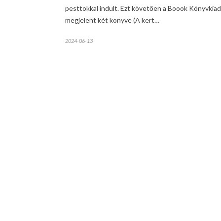
pesttokkal indult. Ezt követően a Boook Könyvkia
megjelent két könyve (A kert…
2024-06-13