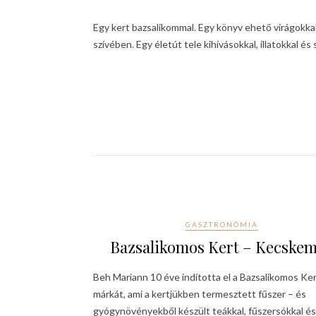
Egy kert bazsalikommal. Egy könyv ehető virágok
szívében. Egy életút tele kihívásokkal, illatokkal és
GASZTRONÓMIA
Bazsalikomos Kert – Kecske
Beh Mariann 10 éve indította el a Bazsalikomos Ke
márkát, ami a kertjükben termesztett fűszer – és
gyógynövényekből készült teákkal, fűszersókkal és