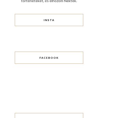
történeteket, és elhozom Nektek.
INSTA
FACEBOOK