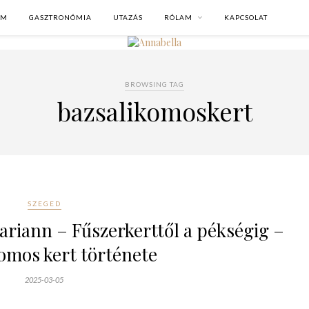
OM
GASZTRONÓMIA
UTAZÁS
RÓLAM
KAPCSOLAT
BROWSING TAG
bazsalikomoskert
SZEGED
ariann – Fűszerkerttől a pékségig –
omos kert története
2025-03-05