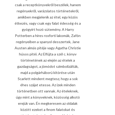
csak a receptkönyvekről beszélek, hanem
regényekről, varázslatos történetekről,
amikben megjelenik az étel, egy közös
étkezés, vagy csak egy falat édesség és a
gyógyírt hozó sütemény. A Harry
Potterben a híres roxforti lakomák, Zafón
regényeiben a spanyol desszertek, Jane
Austen almás pitéje vagy Agatha Christie
húsos pitéi. Az Elfújta a szél c. könyv
történetének az elején az ételek a
gazdagságot, a jómódot szimbolizálták,
majd a polgárháború kitörése után
Scarlett mindent megtesz, hogy a sok
éhes szájat etesse. Az ízek minden
történetben ott vannak. Az ételeknek,
úgy mint a könyveknek, közösség alkotó
erejük van. Én megkeresem az oldalak
között ezeket a finom falatokat és