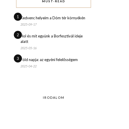
MUST-READ
1
Kedvenc helyeim a Dóm tér környékén
2025-09-17
2
Hol és mit együnk a Borfesztivál ideje
alatt
2025-05-16
3
Föld napja: az egyéni felelősségem
2025-04-22
IRODALOM