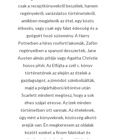
csak a receptkönyvekről beszélek, hanem
regényekről, varázslatos történetekről,
amikben megjelenik az étel, egy közös
étkezés, vagy csak egy falat édesség és a
gyógyírt hozó sütemény. A Harry
Potterben a híres roxforti lakomák, Zafón
regényeiben a spanyol desszertek, Jane
Austen almás pitéje vagy Agatha Christie
húsos pitéi. Az Elfújta a szél c. könyv
történetének az elején az ételek a
gazdagságot, a jómódot szimbolizálták,
majd a polgárháború kitörése után
Scarlett mindent megtesz, hogy a sok
éhes szájat etesse. Az ízek minden
történetben ott vannak. Az ételeknek,
úgy mint a könyveknek, közösség alkotó
erejük van. Én megkeresem az oldalak
között ezeket a finom falatokat és