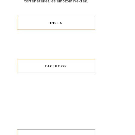
történeteket, és elhozom Nektek.
INSTA
FACEBOOK