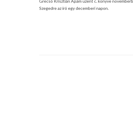
Grecsó Krisztián Apám üzent c. könyve novemberbe
Szegedre az író egy decemberi napon.