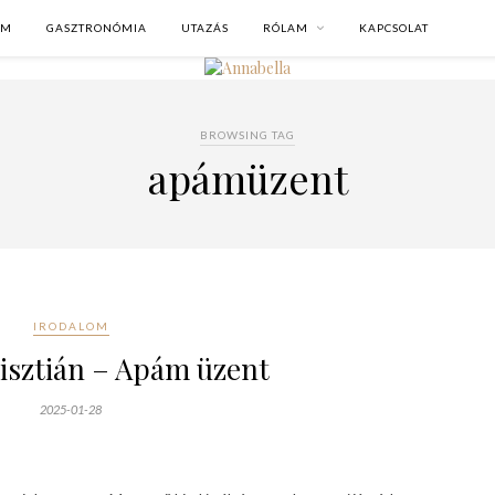
OM
GASZTRONÓMIA
UTAZÁS
RÓLAM
KAPCSOLAT
BROWSING TAG
apámüzent
IRODALOM
isztián – Apám üzent
2025-01-28