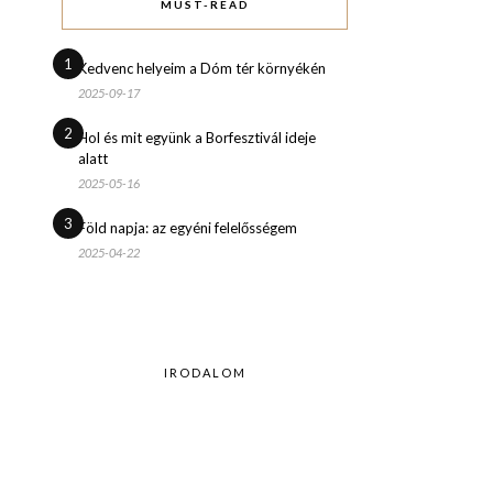
MUST-READ
1
Kedvenc helyeim a Dóm tér környékén
2025-09-17
2
Hol és mit együnk a Borfesztivál ideje
alatt
2025-05-16
3
Föld napja: az egyéni felelősségem
2025-04-22
IRODALOM