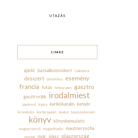
UTAZÁS
CIMKE
ajánló
bazsalikomoskert
csokitorta
esemény
desszert
dietetikus
francia
gasztro
futás
félmaraton
irodalmiest
gasztrocikk
karikókatalin
kenyér
japánest
kapca
kirándulás
kortársjapán
kovász
kovászoskenyér
könyv
könyvbemutató
mautnerzsófia
magyarszerző
magánkiadás
olaszország
nyár
olasz
noszvaj