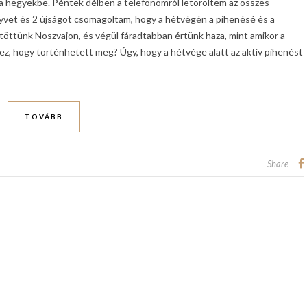
l a hegyekbe. Péntek délben a telefonomról letöröltem az összes
nyvet és 2 újságot csomagoltam, hogy a hétvégén a pihenésé és a
töttünk Noszvajon, és végül fáradtabban értünk haza, mint amikor a
ez, hogy történhetett meg? Úgy, hogy a hétvége alatt az aktív pihenést
TOVÁBB
Share