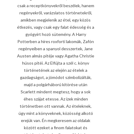
csak a receptkönyvekről beszélek, hanem
regényekről, varázslatos történetekről,
amikben megjelenik az étel, egy közös
étkezés, vagy csak egy falat édesség és a
gyógyírt hozó sütemény. A Harry
Potterben a híres roxforti lakomák, Zafón
regényeiben a spanyol desszertek, Jane
Austen almás pitéje vagy Agatha Christie
húsos pitéi. Az Elfújta a szél c. könyv
történetének az elején az ételek a
gazdagságot, a jómódot szimbolizálták,
majd a polgárháború kitörése után
Scarlett mindent megtesz, hogy a sok
éhes szájat etesse. Az ízek minden
történetben ott vannak. Az ételeknek,
úgy mint a könyveknek, közösség alkotó
erejük van. Én megkeresem az oldalak
között ezeket a finom falatokat és