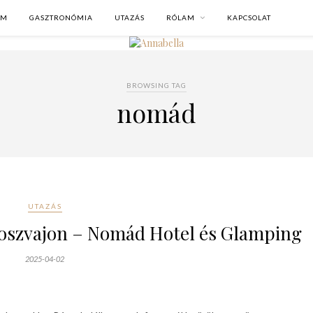
OM
GASZTRONÓMIA
UTAZÁS
RÓLAM
KAPCSOLAT
BROWSING TAG
nomád
UTAZÁS
Noszvajon – Nomád Hotel és Glamping
2025-04-02