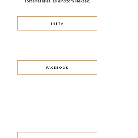
történeteket, és elhozom Nektek.
INSTA
FACEBOOK