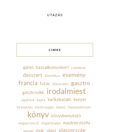
UTAZÁS
CIMKE
ajánló
bazsalikomoskert
csokitorta
esemény
desszert
dietetikus
francia
gasztro
futás
félmaraton
irodalmiest
gasztrocikk
karikókatalin
kenyér
japánest
kapca
kirándulás
kortársjapán
kovász
kovászoskenyér
könyv
könyvbemutató
mautnerzsófia
magyarszerző
magánkiadás
olaszország
nyár
olasz
noszvaj