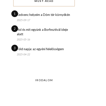
MUST-READ
1
Kedvenc helyeim a Dóm tér környékén
2025-09-17
2
Hol és mit együnk a Borfesztivál ideje
alatt
2025-05-16
3
Föld napja: az egyéni felelősségem
2025-04-22
IRODALOM