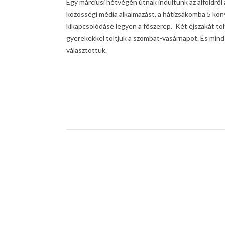
Egy márciusi hétvégén útnak indultunk az alföldrő
közösségi média alkalmazást, a hátizsákomba 5 kö
kikapcsolódásé legyen a főszerep. Két éjszakát töl
gyerekekkel töltjük a szombat-vasárnapot. És mind
választottuk.