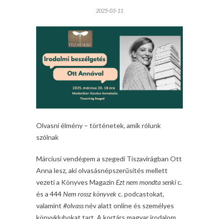
2025-03-11
Olvasni élmény – történetek, amik rólunk
szólnak
Márciusi vendégem a szegedi Tiszavirágban Ott
Anna lesz, aki olvasásnépszerűsítés mellett
vezeti a Könyves Magazin
Ezt nem mondta senki
c.
és a 444
Nem rossz könyvek
c. podcastokat,
valamint
#olvass
név alatt online és személyes
könyvklubokat tart. A kortárs magyar irodalom