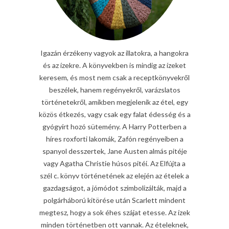
Igazán érzékeny vagyok az illatokra, a hangokra
és az ízekre. A könyvekben is mindig az ízeket
keresem, és most nem csak a receptkönyvekről
beszélek, hanem regényekről, varázslatos
történetekről, amikben megjelenik az étel, egy
közös étkezés, vagy csak egy falat édesség és a
gyógyírt hozó sütemény. A Harry Potterben a
híres roxforti lakomák, Zafón regényeiben a
spanyol desszertek, Jane Austen almás pitéje
vagy Agatha Christie húsos pitéi. Az Elfújta a
szél c. könyv történetének az elején az ételek a
gazdagságot, a jómódot szimbolizálták, majd a
polgárháború kitörése után Scarlett mindent
megtesz, hogy a sok éhes szájat etesse. Az ízek
minden történetben ott vannak. Az ételeknek,