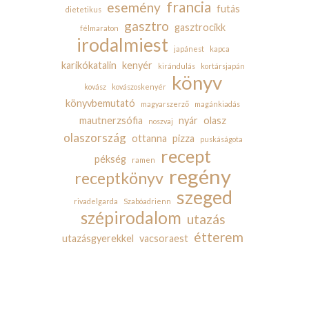
francia
esemény
futás
dietetikus
gasztro
gasztrocikk
félmaraton
irodalmiest
japánest
kapca
karikókatalin
kenyér
kirándulás
kortársjapán
könyv
kovász
kovászoskenyér
könyvbemutató
magyarszerző
magánkiadás
mautnerzsófia
nyár
olasz
noszvaj
olaszország
ottanna
pizza
puskáságota
recept
pékség
ramen
regény
receptkönyv
szeged
rivadelgarda
Szabóadrienn
szépirodalom
utazás
étterem
utazásgyerekkel
vacsoraest