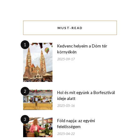
MUST-READ
1
Kedvenc helyeim a Dóm tér
környékén
2025-09-17
2
Hol és mit együnk a Borfesztivál
ideje alatt
2025-05-16
3
Föld napja: az egyéni
felelősségem
2025-04-22