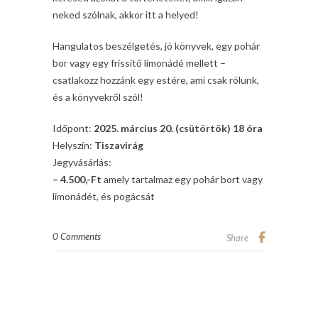
neked szólnak, akkor itt a helyed!
Hangulatos beszélgetés, jó könyvek, egy pohár
bor vagy egy frissítő limonádé mellett –
csatlakozz hozzánk egy estére, ami csak rólunk,
és a könyvekről szól!
Időpont:
2025. március 20. (csütörtök) 18 óra
Helyszín:
Tiszavirág
Jegyvásárlás:
– 4.500,-Ft
amely tartalmaz egy pohár bort vagy
limonádét, és pogácsát
0 Comments
Share