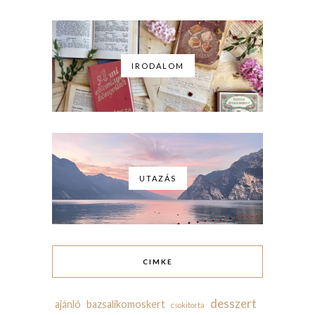
IRODALOM
UTAZÁS
CIMKE
desszert
ajánló
bazsalikomoskert
csokitorta