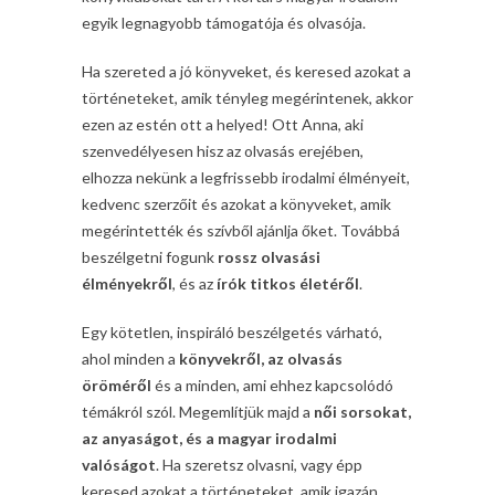
egyik legnagyobb támogatója és olvasója.
Ha szereted a jó könyveket, és keresed azokat a
történeteket, amik tényleg megérintenek, akkor
ezen az estén ott a helyed! Ott Anna, aki
szenvedélyesen hisz az olvasás erejében,
elhozza nekünk a legfrissebb irodalmi élményeit,
kedvenc szerzőit és azokat a könyveket, amik
megérintették és szívből ajánlja őket. Továbbá
beszélgetni fogunk
rossz olvasási
élményekről
, és az
írók titkos életéről
.
Egy kötetlen, inspiráló beszélgetés várható,
ahol minden a
könyvekről, az olvasás
öröméről
és a minden, ami ehhez kapcsolódó
témákról szól. Megemlítjük majd a
női sorsokat,
az anyaságot, és a magyar irodalmi
valóságot
. Ha szeretsz olvasni, vagy épp
keresed azokat a történeteket, amik igazán