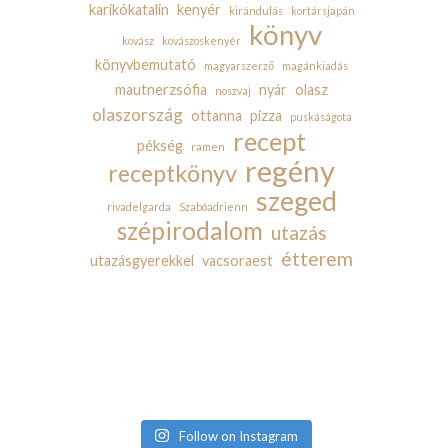
karikókatalin
kenyér
kirándulás
kortársjapán
könyv
kovász
kovászoskenyér
könyvbemutató
magyarszerző
magánkiadás
mautnerzsófia
nyár
olasz
noszvaj
olaszország
ottanna
pizza
puskáságota
recept
pékség
ramen
regény
receptkönyv
szeged
rivadelgarda
Szabóadrienn
szépirodalom
utazás
étterem
utazásgyerekkel
vacsoraest
Follow on Instagram