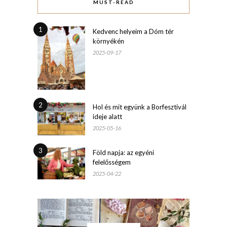
MUST-READ
1
Kedvenc helyeim a Dóm tér
környékén
2025-09-17
2
Hol és mit együnk a Borfesztivál
ideje alatt
2025-05-16
3
Föld napja: az egyéni
felelősségem
2025-04-22