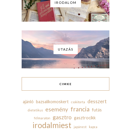
IRODALOM
UTAZÁS
CIMKE
desszert
ajánló
bazsalikomoskert
csokitorta
francia
esemény
futás
dietetikus
gasztro
gasztrocikk
félmaraton
irodalmiest
japánest
kapca