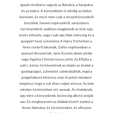
Igazán érzékeny vagyok az illatokra, a hangokra
és az ízekre. A könyvekben is mindig az ízeket
keresem, és most nem csak a receptkönyvekről
beszélek, hanem regényekről, varázslatos
történetekről, amikben megjelenik az étel, egy
közös étkezés, vagy csak egy falat édesség és a
gyógyírt hozó sütemény. A Harry Potterben a
híres roxforti lakomák, Zafón regényeiben a
spanyol desszertek, Jane Austen almás pitéje
vagy Agatha Christie húsos pitéi. Az Elfújta a
szél c. könyv történetének az elején az ételek a
gazdagságot, a jómódot szimbolizálták, majd a
polgárháború kitörése után Scarlett mindent
megtesz, hogy a sok éhes szájat etesse. Az ízek
minden történetben ott vannak. Az ételeknek,
úgy mint a könyveknek, közösség alkotó erejük
van. Én megkeresem az oldalak között ezeket a
finom falatokat és történeteket, és elhozom