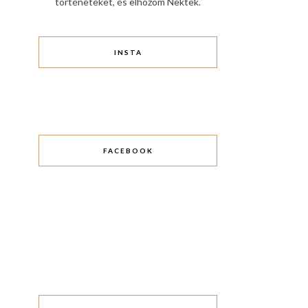
történeteket, és elhozom Nektek.
INSTA
FACEBOOK