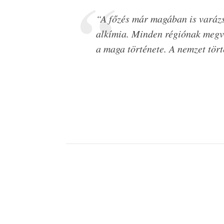
“A főzés már magában is varázsl
alkímia. Minden régiónak megva
a maga története. A nemzet tört