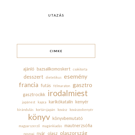
UTAZÁS
CIMKE
ajánló
bazsalikomoskert
csokitorta
esemény
desszert
dietetikus
francia
gasztro
futás
félmaraton
irodalmiest
gasztrocikk
karikókatalin
kenyér
japánest
kapca
kirándulás
kortársjapán
kovász
kovászoskenyér
könyv
könyvbemutató
mautnerzsófia
magyarszerző
magánkiadás
olaszország
nyár
olasz
noszvaj