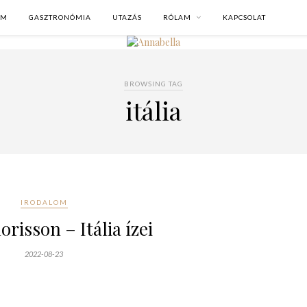
OM
GASZTRONÓMIA
UTAZÁS
RÓLAM
KAPCSOLAT
BROWSING TAG
itália
IRODALOM
risson – Itália ízei
2022-08-23