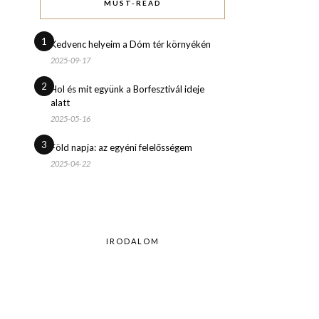
MUST-READ
1
Kedvenc helyeim a Dóm tér környékén
2025-09-17
2
Hol és mit együnk a Borfesztivál ideje
alatt
2025-05-16
3
Föld napja: az egyéni felelősségem
2025-04-22
IRODALOM