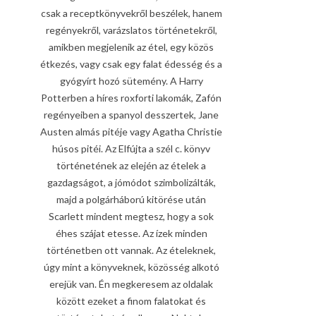
csak a receptkönyvekről beszélek, hanem
regényekről, varázslatos történetekről,
amikben megjelenik az étel, egy közös
étkezés, vagy csak egy falat édesség és a
gyógyírt hozó sütemény. A Harry
Potterben a híres roxforti lakomák, Zafón
regényeiben a spanyol desszertek, Jane
Austen almás pitéje vagy Agatha Christie
húsos pitéi. Az Elfújta a szél c. könyv
történetének az elején az ételek a
gazdagságot, a jómódot szimbolizálták,
majd a polgárháború kitörése után
Scarlett mindent megtesz, hogy a sok
éhes szájat etesse. Az ízek minden
történetben ott vannak. Az ételeknek,
úgy mint a könyveknek, közösség alkotó
erejük van. Én megkeresem az oldalak
között ezeket a finom falatokat és