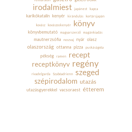
irodalmiest
japánest
kapca
karikókatalin
kenyér
kirándulás
kortársjapán
könyv
kovász
kovászoskenyér
könyvbemutató
magyarszerző
magánkiadás
mautnerzsófia
nyár
olasz
noszvaj
olaszország
ottanna
pizza
puskáságota
recept
pékség
ramen
regény
receptkönyv
szeged
rivadelgarda
Szabóadrienn
szépirodalom
utazás
étterem
utazásgyerekkel
vacsoraest