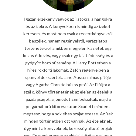
Igazán érzékeny vagyok az illatokra, a hangokra
és az ízekre. A könyvekben is mindig az ízeket
keresem, és most nem csak a receptkönyvekről
beszélek, hanem regényekről, varázslatos
történetekről, amikben megjelenik az étel, egy
közös étkezés, vagy csak egy falat édesség és a
gyógyírt hozó sütemény. A Harry Potterben a
híres roxforti lakomák, Zafón regényeiben a
spanyol desszertek, Jane Austen almás pitéje
vagy Agatha Christie húsos pitéi. Az Elfújta a
szél c. könyv történetének az elején az ételek a
gazdagságot, a jómódot szimbolizálták, majd a
polgárháború kitörése után Scarlett mindent
megtesz, hogy a sok éhes szájat etesse. Az ízek
minden történetben ott vannak. Az ételeknek,
úgy mint a könyveknek, közösség alkotó erejük
van. Én megkeresem az oldalak között ezeket a