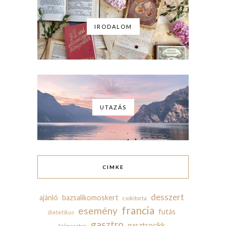
IRODALOM
UTAZÁS
CIMKE
desszert
ajánló
bazsalikomoskert
csokitorta
francia
esemény
futás
dietetikus
gasztro
gasztrocikk
félmaraton