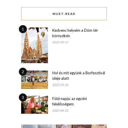
MUST-READ
1
Kedvenc helyeim a Dóm tér
környékén
2025-09-17
2
Hol és mit együnk a Borfesztivál
ideje alatt
2025-05-16
3
Föld napja: az egyéni
felelősségem
2025-04-22