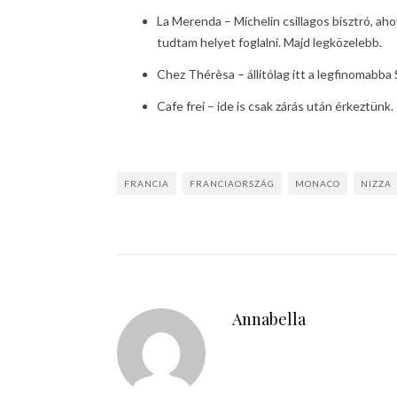
La Merenda – Michelin csillagos bisztró, ah
tudtam helyet foglalni. Majd legközelebb.
Chez Thérèsa – állítólag itt a legfinomabba
Cafe frei – ide is csak zárás után érkeztünk.
FRANCIA
FRANCIAORSZÁG
MONACO
NIZZA
Annabella