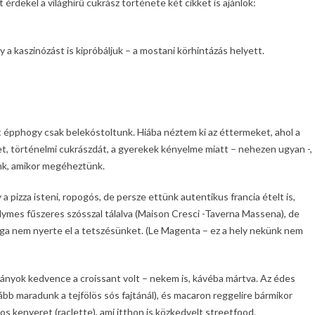
 érdekel a világhírű cukrász története két cikket is ajánlok:
a kaszinózást is kipróbáljuk – a mostani körhintázás helyett.
tt épphogy csak belekóstoltunk. Hiába néztem ki az éttermeket, ahol a
et, történelmi cukrászdát, a gyerekek kényelme miatt – nehezen ugyan -,
ünk, amikor megéheztünk.
 a pizza isteni, ropogós, de persze ettünk autentikus francia ételt is,
selymes fűszeres szósszal tálalva (Maison Cresci -Taverna Massena), de
siga nem nyerte el a tetszésünket. (Le Magenta – ez a hely nekünk nem
 lányok kedvence a croissant volt – nekem is, kávéba mártva. Az édes
kább maradunk a tejfölös sós fajtánál), és macaron reggelire bármikor
os kenyeret (raclette), ami itthon is közkedvelt streetfood.