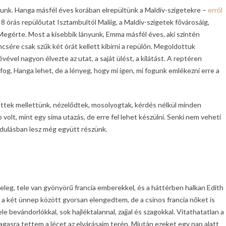
ásunk. Hanga másfél éves korában elrepültünk a Maldív-szigetekre –
erről
 8 órás repülőutat Isztambultól Maliig, a Maldív-szigetek fővárosáig,
Megérte. Most a kisebbik lányunk, Emma másfél éves, aki szintén
csére csak szűk két órát kellett kibírni a repülőn. Megoldottuk
vével nagyon élvezte az utat, a saját ülést, a kilátást. A reptéren
g, Hanga lehet, de a lényeg, hogy mi igen, mi fogunk emlékezni erre a
ttek mellettünk, nézelődtek, mosolyogtak, kérdés nélkül minden
 volt, mint egy sima utazás, de erre fel lehet készülni. Senki nem veheti
ándulásban lesz még együtt részünk.
meleg, tele van gyönyörű francia emberekkel, és a háttérben halkan Edith
ást a két ünnep között gyorsan elengedtem, de a csinos francia nőket is
le bevándorlókkal, sok hajléktalannal, zajjal és szagokkal. Vitathatatlan a
magasra tettem a lécet az elvárásaim terén. Miután ezeket egy nap alatt