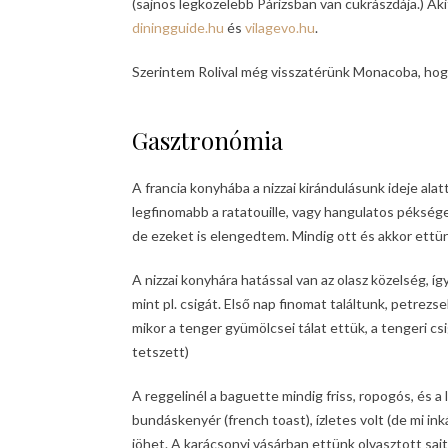
(sajnos legközelebb Párizsban van cukrászdája.) Akit
diningguide.hu
és
vilagevo.hu
.
Szerintem Rolival még visszatérünk Monacoba, hogy 
Gasztronómia
A francia konyhába a nizzai kirándulásunk ideje ala
legfinomabb a ratatouille, vagy hangulatos pékség
de ezeket is elengedtem. Mindig ott és akkor ett
A nizzai konyhára hatással van az olasz közelség, így
mint pl. csigát. Első nap finomat találtunk, petrez
mikor a tenger gyümölcsei tálat ettük, a tengeri c
tetszett)
A reggelinél a baguette mindig friss, ropogós, és a
bundáskenyér (french toast), ízletes volt (de mi in
jöhet. A karácsonyi vásárban ettünk olvasztott sajt