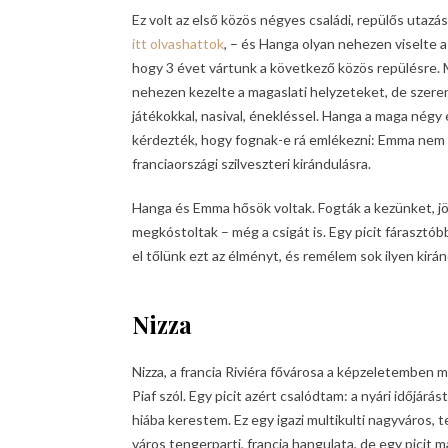
Ez volt az első közös négyes családi, repülős utaz
itt olvashattok
, – és Hanga olyan nehezen viselte a
hogy 3 évet vártunk a következő közös repülésre. 
nehezen kezelte a magaslati helyzeteket, de szeren
játékokkal, nasival, énekléssel. Hanga a maga négy é
kérdezték, hogy fognak-e rá emlékezni: Emma nem fo
franciaországi szilveszteri kirándulásra.
Hanga és Emma hősök voltak. Fogták a kezünket, jö
megkóstoltak – még a csigát is. Egy picit fárasztóbb
el tőlünk ezt az élményt, és remélem sok ilyen kir
Nizza
Nizza, a francia Riviéra fővárosa a képzeletemben 
Piaf szól. Egy picit azért csalódtam: a nyári időjár
hiába kerestem. Ez egy igazi multikulti nagyváros, te
város tengerparti, francia hangulata, de egy picit 