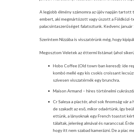
A legjobb élmény számomra az újév napján tartott t
embert, aki megmártózott vagy úszott a Földközi-te
palacsintaszerűséget falatoztunk. Kedvenc január
Szerintem Nizzába is visszatérünk még, hogy kipipál
Megosztom Veletek az éttermi listámat (ahol sikerü
Hobo Coffee (Old town-ban keresd): ide reg
kombó mellé egy kis csokis croissant lecsúz
szívesen visszatérnék egy brunchra.
Maison Armand – híres történelmi cukrászd
Cr Saleya a piactér, ahol sok finomság vár a 
de szakadt az eső, mikor odaértünk, így beü
ettünk, a lányoknak egy French toastot kér
tálaltak, jelenleg almával és naranccsal. Ér
hogy itt nem szabad kamerázni. De a piac me