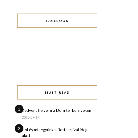
FACEBOOK
MUST-READ
1
Kedvenc helyeim a Dóm tér környékén
2025-09-17
2
Hol és mit együnk a Borfesztivál ideje
alatt