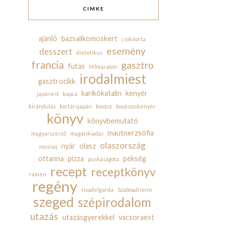
CIMKE
ajánló
bazsalikomoskert
csokitorta
esemény
desszert
dietetikus
francia
gasztro
futás
félmaraton
irodalmiest
gasztrocikk
karikókatalin
kenyér
japánest
kapca
kirándulás
kortársjapán
kovász
kovászoskenyér
könyv
könyvbemutató
mautnerzsófia
magyarszerző
magánkiadás
olaszország
nyár
olasz
noszvaj
ottanna
pizza
pékség
puskáságota
recept
receptkönyv
ramen
regény
rivadelgarda
Szabóadrienn
szeged
szépirodalom
utazás
utazásgyerekkel
vacsoraest