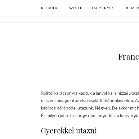
KEZDŐLAP
SZEGED
ESEMÉNYEK
IRODAL
Franc
Rolitól karácsonyra kaptuk a lányokkal a nizzai utaz
összecsomagolni az első családi kirándulásunkra. Az 
kabinos bőrönddel utazunk. Négyen. De akkor mit ha
És milyen jól tette, hogy nem engedett a könyörg
Gyerekkel utazni