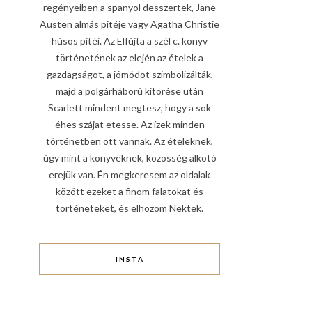
regényeiben a spanyol desszertek, Jane
Austen almás pitéje vagy Agatha Christie
húsos pitéi. Az Elfújta a szél c. könyv
történetének az elején az ételek a
gazdagságot, a jómódot szimbolizálták,
majd a polgárháború kitörése után
Scarlett mindent megtesz, hogy a sok
éhes szájat etesse. Az ízek minden
történetben ott vannak. Az ételeknek,
úgy mint a könyveknek, közösség alkotó
erejük van. Én megkeresem az oldalak
között ezeket a finom falatokat és
történeteket, és elhozom Nektek.
INSTA