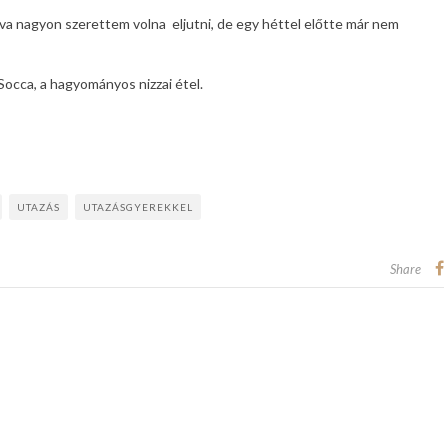
ova nagyon szerettem volna eljutni, de egy héttel előtte már nem
 Socca, a hagyományos nizzai étel.
UTAZÁS
UTAZÁSGYEREKKEL
Share