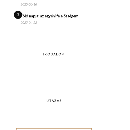
2025-05-16
3
Föld napja: az egyéni felelősségem
2025-04-22
IRODALOM
UTAZÁS