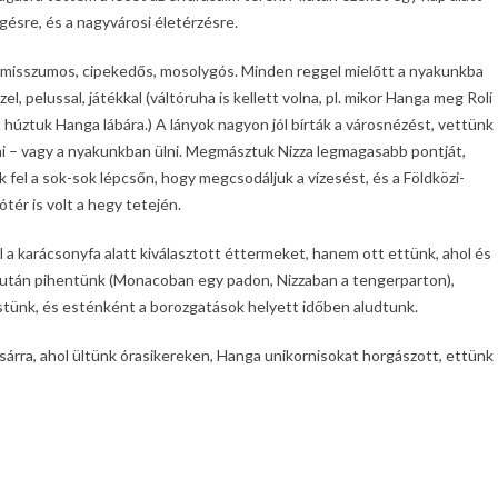
ésre, és a nagyvárosi életérzésre.
romisszumos, cipekedős, mosolygós. Minden reggel mielőtt a nyakunkba
el, pelussal, játékkal (váltóruha is kellett volna, pl. mikor Hanga meg Roli
húztuk Hanga lábára.) A lányok nagyon jól bírták a városnézést, vettünk
lni – vagy a nyakunkban ülni. Megmásztuk Nizza legmagasabb pontját,
k fel a sok-sok lépcsőn, hogy megcsodáljuk a vízesést, és a Földközi-
zótér is volt a hegy tetején.
a karácsonyfa alatt kiválasztott éttermeket, hanem ott ettünk, ahol és
után pihentünk (Monacoban egy padon, Nizzaban a tengerparton),
stünk, és esténként a borozgatások helyett időben aludtunk.
sárra, ahol ültünk órasikereken, Hanga unikornisokat horgászott, ettünk