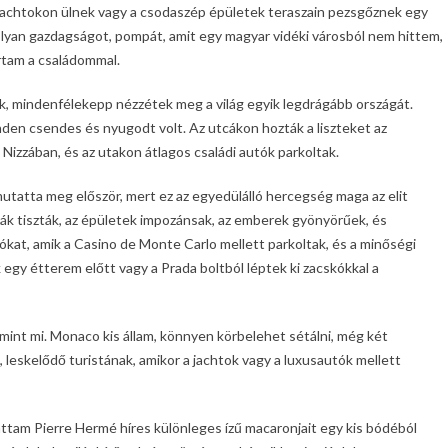
 jachtokon ülnek vagy a csodaszép épületek teraszain pezsgőznek egy
; olyan gazdagságot, pompát, amit egy magyar vidéki városból nem hittem,
ártam a családommal.
rtok, mindenfélekepp nézzétek meg a világ egyik legdrágább országát.
en csendes és nyugodt volt. Az utcákon hozták a liszteket az
 Nizzában, és az utakon átlagos családi autók parkoltak.
tatta meg először, mert ez az egyedülálló hercegség maga az elit
tcák tiszták, az épületek impozánsak, az emberek gyönyörűek, és
kat, amik a Casino de Monte Carlo mellett parkoltak, és a minőségi
k egy étterem előtt vagy a Prada boltból léptek ki zacskókkal a
mint mi. Monaco kis állam, könnyen körbelehet sétálni, még két
 leskelődő turistának, amikor a jachtok vagy a luxusautók mellett
tam Pierre Hermé híres különleges ízű macaronjait egy kis bódéból