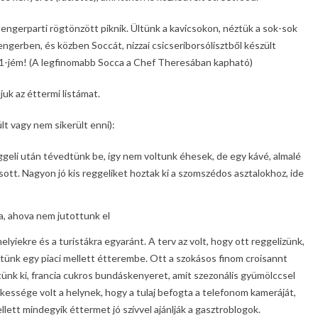
engerparti rögtönzött piknik. Ültünk a kavicsokon, néztük a sok-sok
ngerben, és közben Soccát, nizzai csicseriborsólisztből készült
 1-jém! (A legfinomabb Socca a Chef Theresában kapható)
juk az éttermi listámat.
lt vagy nem sikerült enni):
geli után tévedtünk be, így nem voltunk éhesek, de egy kávé, almalé
sott. Nagyon jó kis reggeliket hoztak ki a szomszédos asztalokhoz, ide
a, ahova nem jutottunk el
helyiekre és a turistákra egyaránt. A terv az volt, hogy ott reggelizünk,
ltünk egy piaci mellett étterembe. Ott a szokásos finom croisannt
tünk ki, francia cukros bundáskenyeret, amit szezonális gyümölccsel
dekessége volt a helynek, hogy a tulaj befogta a telefonom kameráját,
llett mindegyik éttermet jó szívvel ajánlják a gasztroblogok.