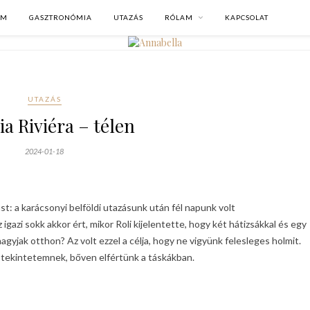
OM
GASZTRONÓMIA
UTAZÁS
RÓLAM
KAPCSOLAT
UTAZÁS
ia Riviéra – télen
2024-01-18
ást: a karácsonyi belföldi utazásunk után fél napunk volt
igazi sokk akkor ért, mikor Roli kijelentette, hogy két hátizsákkal és egy
gyjak otthon? Az volt ezzel a célja, hogy ne vigyünk felesleges holmit.
ő tekintetemnek, bőven elfértünk a táskákban.