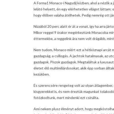
A Forma1 Monaco-i Nagydíj közben, ahol a nézők a
lelátó helyett, én egy elérhetetlen világot láttam
hogy élőben valaha átélhetek. Pedig nemrég ott j
Nizzából 20 perc alatt ér át a vonat, így ha arra já
Mikor reggel 9 órakor megérkeztünk Monacoba mind
éttermekbe, a reggelink ára nem volt drágább, mint
Nem tudom, Monaco miért ezt a hétköznapi arcát mu
gazdagság, a csillogás. A jachtok hatalmasak, az u
gazdagok. Piszok gazdagok. Megtaláltuk a luxusautó
életet élő multimiliárdosokat, akik épp sorban állta
kezükben.
És szerencsére rengeteg volt az olyan átlagember, 
kisgyerekkel is, és nem éreztük magunkat tolakodó,
fotózkodtunk, mert mindenki ezt csinálta.
Ami nekem plusz élményt adott, hogy megkóstolhat