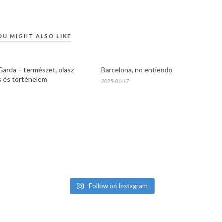
OU MIGHT ALSO LIKE
Garda – természet, olasz
Barcelona, no entiendo
s és történelem
2025-01-17
Follow on Instagram