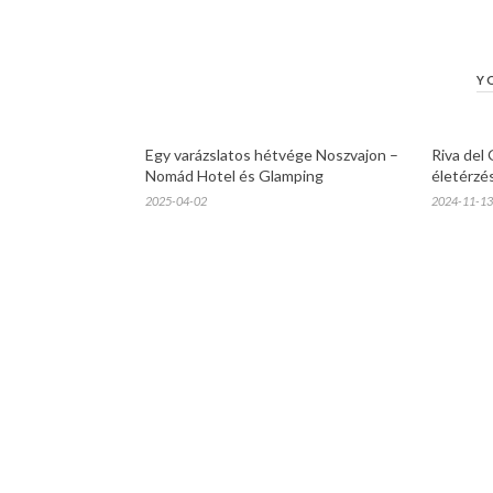
Y
Egy varázslatos hétvége Noszvajon –
Riva del 
Nomád Hotel és Glamping
életérzé
2025-04-02
2024-11-13