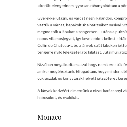
sikerült elengednem, gyorsan ráhangolódtam a pörg
Gyerekkel utazni, és várost nézni kalandos, komp
vettük a várost, bepakoltuk a hátizsákot nasival, vízz
megmosták a lábukat a tengerben – utána a pulcsit 
napos villamosjegyet, így kevesebbet kellett sétá
Collin de Chateau-t, és a lányok saját lábukon jötte
tengerre nyíló lélegzetellátó kilátást. Jutalmul játs
Nizzában megalkudtam azzal, hogy nem kerestük fel 
amikor megéheztünk. Elfogadtam, hogy minden dél
cukrászdák és könyvtárak helyett játszóteret kere
A lányok kedvéért elmentünk a nizzai karácsonyi vá
habcsókot, és nyalókát.
Monaco