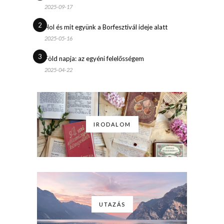
2025-09-17
2
Hol és mit együnk a Borfesztivál ideje alatt
2025-05-16
3
Föld napja: az egyéni felelősségem
2025-04-22
IRODALOM
UTAZÁS