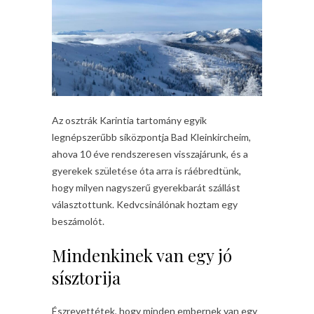
Az osztrák Karintia tartomány egyik
legnépszerűbb síközpontja Bad Kleinkircheim,
ahova 10 éve rendszeresen visszajárunk, és a
gyerekek születése óta arra is ráébredtünk,
hogy milyen nagyszerű gyerekbarát szállást
választottunk. Kedvcsinálónak hoztam egy
beszámolót.
Mindenkinek van egy jó
sísztorija
Észrevettétek, hogy minden embernek van egy