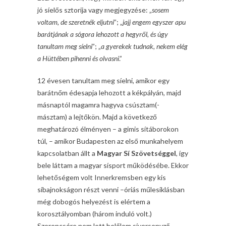
jó síelős sztorija vagy megjegyzése: „
sosem
voltam, de szeretnék eljutni
”; „
jajj engem egyszer apu
barátjának a sógora lehozott a hegyről, és úgy
tanultam meg síelni
”; „
a gyerekek tudnak, nekem elég
a Hüttében pihenni és olvasni
.”
12 évesen tanultam meg síelni, amikor egy
barátnőm édesapja lehozott a kékpályán, majd
másnaptól magamra hagyva csúsztam(-
másztam) a lejtőkön. Majd a következő
meghatározó élményen – a gimis sítáborokon
túl, – amikor Budapesten az első munkahelyem
kapcsolatban állt a
Magyar Sí Szövetséggel
, így
bele láttam a magyar sísport működésébe. Ekkor
lehetőségem volt Innerkremsben egy kis
síbajnokságon részt venni –óriás műlesiklásban
még dobogós helyezést is elértem a
korosztályomban (három induló volt.)
Szerencsére nem lett belőlem síversenyző,