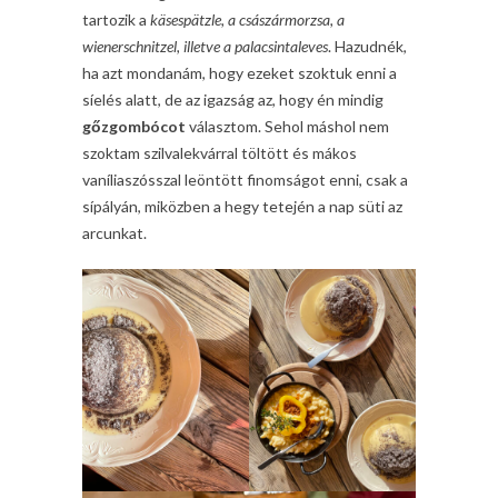
tartozik a
käsespätzle, a császármorzsa, a
wienerschnitzel, illetve a palacsintaleves
. Hazudnék,
ha azt mondanám, hogy ezeket szoktuk enni a
síelés alatt, de az igazság az, hogy én mindig
gőzgombócot
választom. Sehol máshol nem
szoktam szilvalekvárral töltött és mákos
vaníliaszósszal leöntött finomságot enni, csak a
sípályán, miközben a hegy tetején a nap süti az
arcunkat.