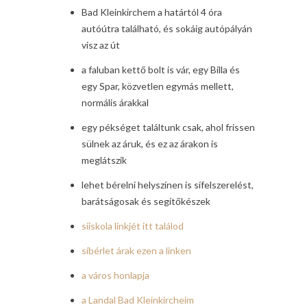
Bad Kleinkirchem a határtól 4 óra
autóútra található, és sokáig autópályán
visz az út
a faluban kettő bolt is vár, egy Billa és
egy Spar, közvetlen egymás mellett,
normális árakkal
egy pékséget találtunk csak, ahol frissen
sülnek az áruk, és ez az árakon is
meglátszik
lehet bérelni helyszínen is sífelszerelést,
barátságosak és segítőkészek
síiskola linkjét itt találod
síbérlet árak ezen a linken
a város honlapja
a Landal Bad Kleinkircheim