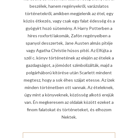
beszélek, hanem regényekről, varázslatos
történetekről, amikben megjelenik az étel, egy
közös étkezés, vagy csak egy falat édesség és a
gyógyírt hozó sütemény. A Harry Potterben a
híres roxforti lakomák, Zafón regényeiben a
spanyol desszertek, Jane Austen almás pitéje
vagy Agatha Christie húsos pitéi. Az Elfújta a
szél c. könyv történetének az elején az ételek a
gazdagságot, a jómódot szimbolizálták, majd a
polgárháború kitörése után Scarlett mindent
megtesz, hogy a sok éhes szájat etesse. Az ízek
minden történetben ott vannak. Az ételeknek,
úgy mint a könyveknek, közösség alkotó erejük
van. Én megkeresem az oldalak között ezeket a
finom falatokat és történeteket, és elhozom
Nektek.