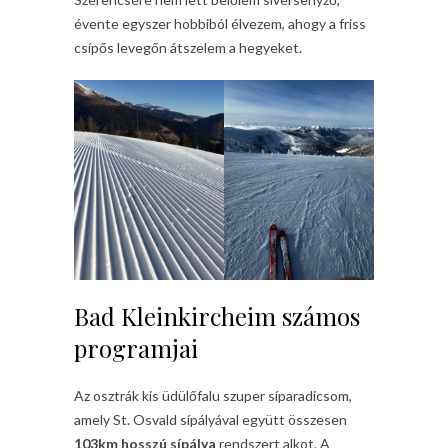
évente egyszer hobbiból élvezem, ahogy a friss
csípős levegőn átszelem a hegyeket.
Bad Kleinkircheim számos
programjai
Az osztrák kis üdülőfalu szuper síparadicsom,
amely St. Osvald sípályával együtt összesen
103km hosszú sípálya
rendszert alkot. A