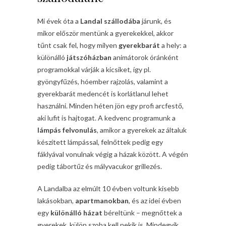
Mi évek óta a
Landal szállodába
járunk, és
mikor először mentünk a gyerekekkel, akkor
tűnt csak fel, hogy milyen
gyerekbarát
a hely: a
különálló
játszóházban
animátorok óránként
programokkal várják a kicsiket, így pl.
gyöngyfűzés, hóember rajzolás, valamint a
gyerekbarát medencét is korlátlanul lehet
használni. Minden héten jön egy profi arcfestő,
aki lufit is hajtogat. A kedvenc programunk a
lámpás felvonulás
, amikor a gyerekek az általuk
készített lámpással, felnőttek pedig egy
fáklyával vonulnak végig a házak között. A végén
pedig tábortűz és mályvacukor grillezés.
A Landalba az elmúlt 10 évben voltunk kisebb
lakásokban,
apartmanokban
, és az idei évben
egy
különálló házat
béreltünk – megnőttek a
gyerekek, külön szoba kell nekik is. Mindegyik