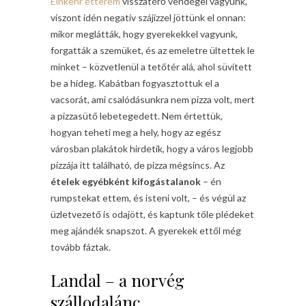
Einkehr étterem
visszatérő vendégei vagyunk,
viszont idén negatív szájízzel jöttünk el onnan:
mikor meglátták, hogy gyerekekkel vagyunk,
forgatták a szemüket, és az emeletre ültettek le
minket – közvetlenül a tetőtér alá, ahol süvített
be a hideg. Kabátban fogyasztottuk el a
vacsorát, ami csalódásunkra nem pizza volt, mert
a pizzasütő lebetegedett. Nem értettük,
hogyan teheti meg a hely, hogy az egész
városban plakátok hirdetik, hogy a város legjobb
pizzája itt található, de pizza mégsincs. Az
ételek egyébként kifogástalanok
– én
rumpstekat ettem, és isteni volt, – és végül az
üzletvezető is odajött, és kaptunk tőle plédeket
meg ajándék snapszot. A gyerekek ettől még
tovább fáztak.
Landal – a norvég
szállodalánc