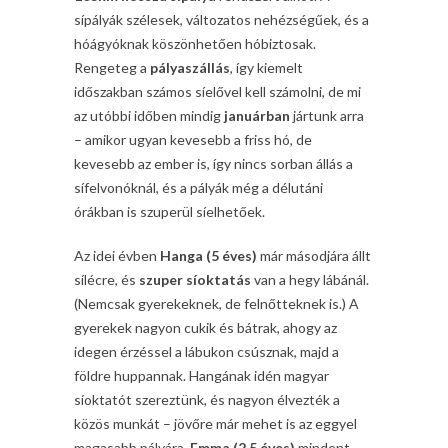
sípályák szélesek, változatos nehézségűek, és a
hóágyóknak köszönhetően hóbiztosak.
Rengeteg a
pályaszállás
, így kiemelt
időszakban számos síelővel kell számolni, de mi
az utóbbi időben mindig
januárban
jártunk arra
– amikor ugyan kevesebb a friss hó, de
kevesebb az ember is, így nincs sorban állás a
sífelvonóknál, és a pályák még a délutáni
órákban is szuperül síelhetőek.
Az idei évben
Hanga (5 éves)
már másodjára állt
sílécre, és
szuper síoktatás
van a hegy lábánál.
(Nemcsak gyerekeknek, de felnőtteknek is.) A
gyerekek nagyon cukik és bátrak, ahogy az
idegen érzéssel a lábukon csúsznak, majd a
földre huppannak. Hangának idén magyar
síoktatót szereztünk, és nagyon élvezték a
közös munkát – jövőre már mehet is az eggyel
magasabb pályára.
Emma (2,5 éves)
mindent