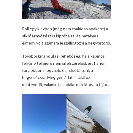
Roli egyik évben (még nem családos apaként) a
siklóernyőzést
is kipróbálta, és hatalmas
élmény volt számára leszállingózni a hegytetőről.
További
kirándulási lehetőség
, ha a kabinos
felvonó tetejére nem sífelszerelésben, hanem
túrcipőben megyünk, és felsétáltunk a
hegycsúcsra. Még geoládát is talál az
odatévedő, valamint csodálatos kilátást a tájra.