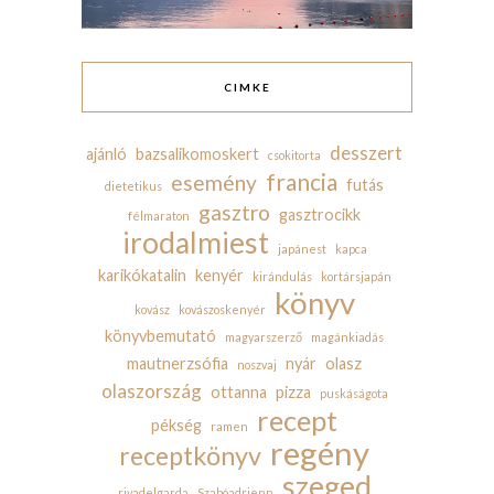
CIMKE
desszert
ajánló
bazsalikomoskert
csokitorta
francia
esemény
futás
dietetikus
gasztro
gasztrocikk
félmaraton
irodalmiest
japánest
kapca
karikókatalin
kenyér
kirándulás
kortársjapán
könyv
kovász
kovászoskenyér
könyvbemutató
magyarszerző
magánkiadás
mautnerzsófia
nyár
olasz
noszvaj
olaszország
ottanna
pizza
puskáságota
recept
pékség
ramen
regény
receptkönyv
szeged
rivadelgarda
Szabóadrienn