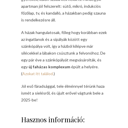
apartman jól felszerelt: sütő, mikró, indukciós
főzőlap, tv, és kandalló, a házakban pedig szauna
is rendelkezésre áll.
A házak hangulatosak, főleg hogy korábban ezek
az ingatlanok és a sípályák között egy
szánkópálya volt, így a házból kilépve már
sílécekkel a lábakon csúsztunk a felvonóhoz. De
egy pár éve a szánkópályát megvásárolták, és
egy
új faházas komplexum
épült a helyére.
(
Azokat itt találod.
)
Jól eső fáradsággal, tele élménnyel térünk haza
ismét a síelésről, és újult erővel vágtunk bele a
2025-be!
Hasznos információ: