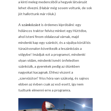
a kinti meleg medencéből a hegyek látványát
lehet élvezni. (Habár még sosem voltunk, de sok
jót hallottunk már róluk.)
A
szánkózást
is érdemes kipróbálni: egy
hóláncos traktor felvisz minket egy Hüttébe,
ahol isteni finom oldalassal várnak, majd
mindenki kap egy szánkót, és a sípálya körüli kis
túraútvonalon következik a leszánkózás a
völgybe! Imádjuk ezt a programot, mindenki
olyan vidám, mindenki ismét önfeledten
szánkózik, a gyerekek pedig az ölünkben
nagyokat kacagnak. Ehhez viszont a
„szervízúton” friss hóra van szükség, és sajnos
ebben az évben csak az eső esett, így nem
tudtunk elmenni erre a programra.